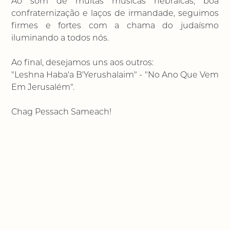
Ao som de muitas músicas hebraicas, boa
confraternização e laços de irmandade, seguimos
firmes e fortes com a chama do judaísmo
iluminando a todos nós.
Ao final, desejamos uns aos outros:
"Leshna Haba'a B'Yerushalaim" - "No Ano Que Vem
Em Jerusalém".
Chag Pessach Sameach!