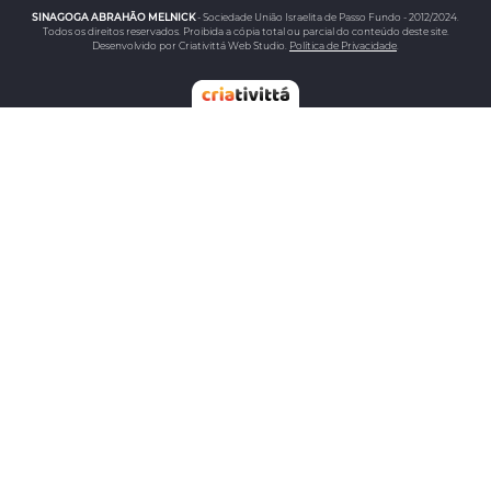
SINAGOGA ABRAHÃO MELNICK
- Sociedade União Israelita de Passo Fundo - 2012/2024.
Todos os direitos reservados. Proibida a cópia total ou parcial do conteúdo deste site.
Desenvolvido por Criativittá Web Studio.
Política de Privacidade
.