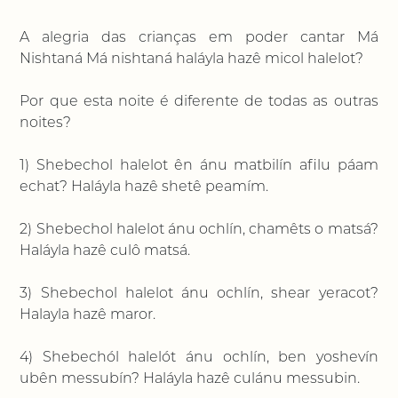
A alegria das crianças em poder cantar Má
Nishtaná Má nishtaná haláyla hazê micol halelot?
Por que esta noite é diferente de todas as outras
noites?
1) Shebechol halelot ên ánu matbilín afilu páam
echat? Haláyla hazê shetê peamím.
2) Shebechol halelot ánu ochlín, chamêts o matsá?
Haláyla hazê culô matsá.
3) Shebechol halelot ánu ochlín, shear yeracot?
Halayla hazê maror.
4) Shebechól halelót ánu ochlín, ben yoshevín
ubên messubín? Haláyla hazê culánu messubin.