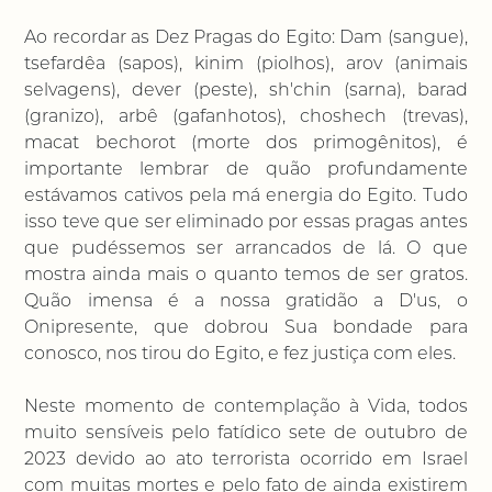
Ao recordar as Dez Pragas do Egito: Dam (sangue),
tsefardêa (sapos), kinim (piolhos), arov (animais
selvagens), dever (peste), sh'chin (sarna), barad
(granizo), arbê (gafanhotos), choshech (trevas),
macat bechorot (morte dos primogênitos), é
importante lembrar de quão profundamente
estávamos cativos pela má energia do Egito. Tudo
isso teve que ser eliminado por essas pragas antes
que pudéssemos ser arrancados de lá. O que
mostra ainda mais o quanto temos de ser gratos.
Quão imensa é a nossa gratidão a D'us, o
Onipresente, que dobrou Sua bondade para
conosco, nos tirou do Egito, e fez justiça com eles.
Neste momento de contemplação à Vida, todos
muito sensíveis pelo fatídico sete de outubro de
2023 devido ao ato terrorista ocorrido em Israel
com muitas mortes e pelo fato de ainda existirem